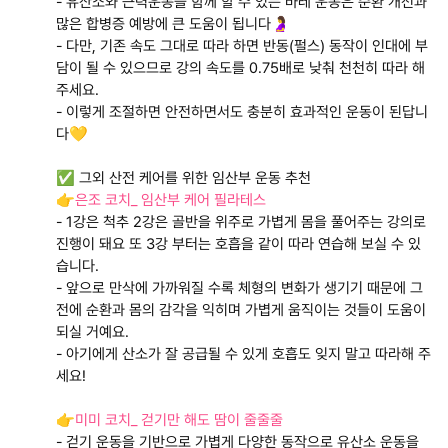
- 유산소와 근력운동을 함께 할 수 있는 바레 운동은 순환 개선과
많은 합병증 예방에 큰 도움이 됩니다🤰
- 다만, 기존 속도 그대로 따라 하면 반동(펄스) 동작이 인대에 부
담이 될 수 있으므로 강의 속도를 0.75배로 낮춰 천천히 따라 해
주세요.
- 이렇게 조절하면 안전하면서도 충분히 효과적인 운동이 된답니
다💛
✅ 그외 산전 케어를 위한 임산부 운동 추천
👉
은조 코치_ 임산부 케어 필라테스
- 1강은 척추 2강은 골반을 위주로 가볍게 몸을 풀어주는 강의로
진행이 돼요 또 3강 부터는 호흡을 같이 따라 연습해 보실 수 있
습니다.
- 앞으로 만삭에 가까워질 수록 체형의 변화가 생기기 때문에 그
전에 순환과 몸의 감각을 익히며 가볍게 움직이는 것들이 도움이
되실 거예요.
- 아기에게 산소가 잘 공급될 수 있게 호흡도 잊지 말고 따라해 주
세요!
👉
미미 코치_ 걷기만 해도 땀이 줄줄줄
- 걷기 운동을 기반으로 가볍게 다양한 동작으로 유산소 운동을