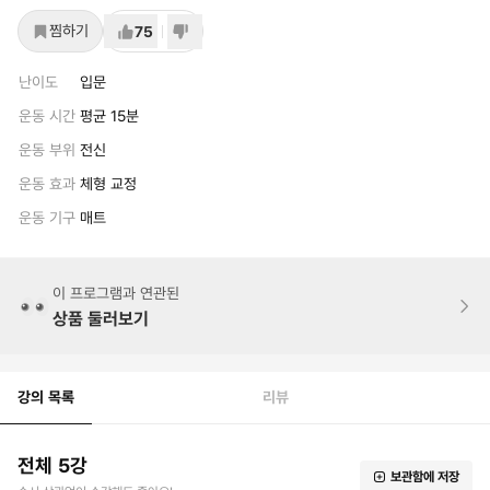
찜하기
75
난이도
입문
운동 시간
평균 15분
운동 부위
전신
운동 효과
체형 교정
운동 기구
매트
이 프로그램과 연관된
상품 둘러보기
강의 목록
리뷰
전체 5강
보관함에 저장