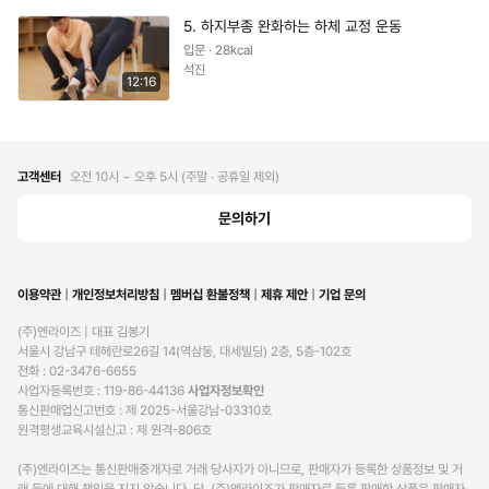
5. 하지부종 완화하는 하체 교정 운동
입문 · 28kcal
석진
12:16
고객센터
오전 10시 ~ 오후 5시 (주말 ∙ 공휴일 제외)
문의하기
이용약관
개인정보처리방침
멤버십 환불정책
제휴 제안
기업 문의
(주)엔라이즈 | 대표 김봉기

서울시 강남구 테헤란로26길 14(역삼동, 대세빌딩) 2층, 5층-102호

전화 : 02-3476-6655

사업자등록번호 : 119-86-44136 
사업자정보확인
통신판매업신고번호 : 제 2025-서울강남-03310호

원격평생교육시설신고 : 제 원격-806호

(주)엔라이즈는 통신판매중개자로 거래 당사자가 아니므로, 판매자가 등록한 상품정보 및 거