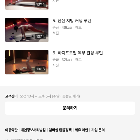
서진
10:14
5. 전신 지방 커팅 루틴
중급 · 46kcal · 매트
서진
10:14
6. 바디프로필 복부 완성 루틴
중급 · 32kcal · 매트
서진
10:16
고객센터
오전 10시 ~ 오후 5시 (주말 ∙ 공휴일 제외)
문의하기
이용약관
개인정보처리방침
멤버십 환불정책
제휴 제안
기업 문의