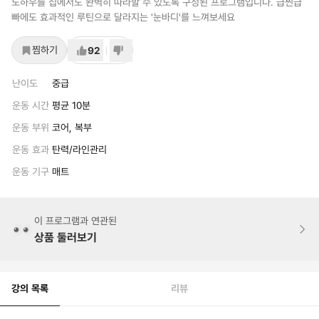
노하우를 집에서도 완벽히 따라할 수 있도록 구성된 프로그램입니다. 급찐급
빠에도 효과적인 루틴으로 달라지는 '눈바디'를 느껴보세요
찜하기
92
난이도
중급
운동 시간
평균 10분
운동 부위
코어, 복부
운동 효과
탄력/라인관리
운동 기구
매트
이 프로그램과 연관된
상품 둘러보기
강의 목록
리뷰