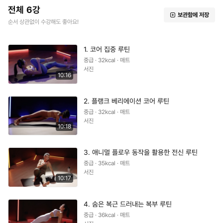
전체 6강
보관함에 저장
순서 상관없이 수강해도 좋아요!
1. 코어 집중 루틴
중급 · 32kcal · 매트
서진
10:16
2. 플랭크 베리에이션 코어 루틴
중급 · 32kcal · 매트
서진
10:18
3. 애니멀 플로우 동작을 활용한 전신 루틴
중급 · 35kcal · 매트
서진
10:17
4. 숨은 복근 드러내는 복부 루틴
중급 · 36kcal · 매트