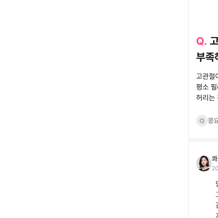
Q.
고
부족
고관절이
평소 필
허리는 
콩
콰
20