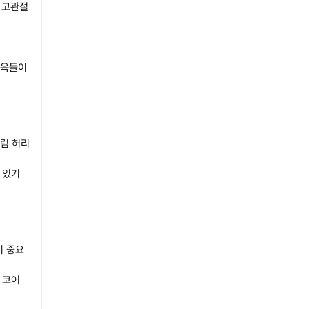
 고관절
근육들이
처럼 허리
 있기
이 중요
 코어