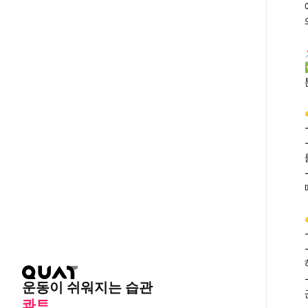
운동이 쉬워지는 습관
콰트