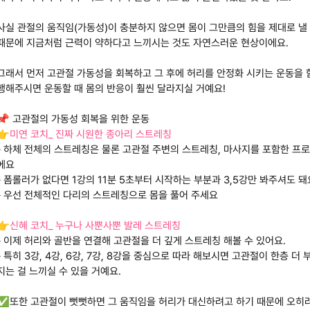
사실 관절의 움직임(가동성)이 충분하지 않으면 몸이 그만큼의 힘을 제대로 낼
때문에 지금처럼 근력이 약하다고 느끼시는 것도 자연스러운 현상이에요.
그래서 먼저 고관절 가동성을 회복하고 그 후에 허리를 안정화 시키는 운동을 
행해주시면 운동할 때 몸의 반응이 훨씬 달라지실 거예요!
📌 고관절의 가동성 회복을 위한 운동
👉
미연 코치_ 진짜 시원한 종아리 스트레칭
- 하체 전체의 스트레칭은 물론 고관절 주변의 스트레칭, 마사지를 포함한 프
에요
- 폼롤러가 없다면 1강의 11분 5초부터 시작하는 부분과 3,5강만 봐주셔도 
- 우선 전체적인 다리의 스트레칭으로 몸을 풀어 주세요
👉
신혜 코치_ 누구나 사뿐사뿐 발레 스트레칭
- 이제 허리와 골반을 연결해 고관절을 더 깊게 스트레칭 해볼 수 있어요.
- 특히 3강, 4강, 6강, 7강, 8강을 중심으로 따라 해보시면 고관절이 한층 더
지는 걸 느끼실 수 있을 거예요.
✅또한 고관절이 뻣뻣하면 그 움직임을 허리가 대신하려고 하기 때문에 오히