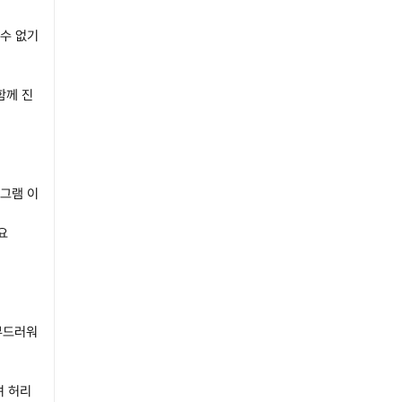
 수 없기
함께 진
로그램 이
돼요
 부드러워
려 허리