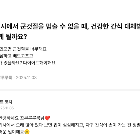
사에서 군것질을 멈출 수 없을 때, 건강한 간식 대체
게 될까요?
 있으면 군것질을 너무해요
심심하고 배도고프고
가 있을까요? 다이어트해야해요
·
부루루룩
2025.11.03
트 코치
25.11.05
안녕하세요 꼬부루루룩님❤️
회사에서 오래 앉아 있다 보면 입이 심심해지고, 자꾸 간식이 손이 가는 건 정
러운 일이에요🥲