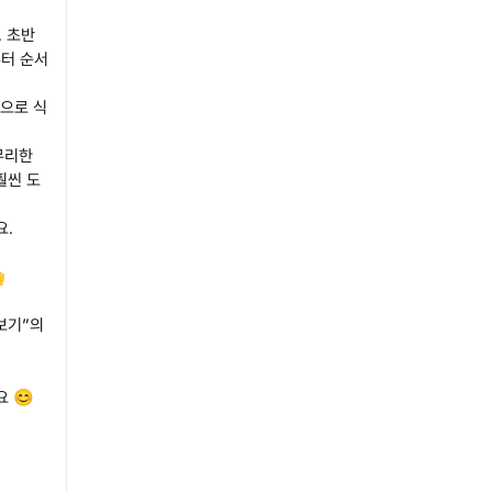
. 초반
부터 순서
틴으로 식
무리한
훨씬 도
요.

보기”의
 😊