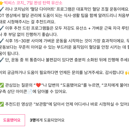
👉
빅씨스 코치_ 7일 완성 탄력 유산소
✔️ 리나 코치님의 ‘혈당 다이어트’ 프로그램은 대표적인 혈당 조절 운동이에요
OT 영상에서 혈당 관리에 도움이 되는 식사·생활 팁을 함께 알려드리니 처음
대로 시청해주시는 걸 추천드려요.
✔️ 이후 추천 드린 프로그램들은 모두 저강도 유산소 + 가벼운 근육 자극 루
사 후 부담 없이 진행하기 좋습니다.
✔️ 식후 15~30분 사이에 가벼운 운동을 시작하는 것이 가장 효과적이에요. 
운동보다는 꾸준히 이어갈 수 있는 부드러운 움직임이 혈당을 안정 시키는 데 
움이 됩니다.
✔️ 단, 운동 중 위 통증이나 불편감이 있다면 충분히 소화된 뒤에 진행해 주세
이외 궁금하거나 도움이 필요하다면 언제든 문의를 남겨주세요. 감사합니다 
✅ 관심있는 질문의 “❤️”나 답변의 “도움됐어요”를 누르면, “코치에게 물어
우측 상단 아이콘📄에 담아볼 수 있어요.
✅ 추천드린 영상은 "보관함"에 담아서 언제 어디서나 바로 시청하실 수 있어요
도움됐어요
3
명
에게 도움되었어요