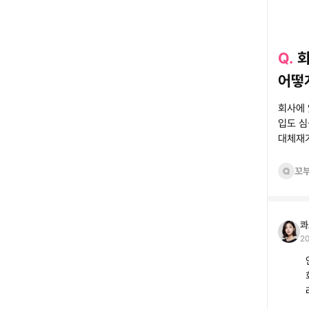
Q.
회
어떻
회사에
입도 
대체재
꼬
콰
20