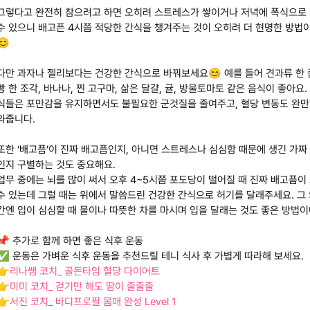
그렇다고 완전히 참으려고 하면 오히려 스트레스가 쌓이거나 저녁에 폭식으로
수 있으니 배고픈 4시쯤 적당한 간식을 챙겨주는 것이 오히려 더 현명한 방법
😊
다만 과자나 젤리보다는 건강한 간식으로 바꿔보세요😊 예를 들어 견과류 한 
빵 한 조각, 바나나, 찐 고구마, 삶은 달걀, 귤, 방울토마토 같은 음식이 좋아요.
식들은 포만감을 유지하면서도 불필요한 군것질을 줄여주고, 혈당 변동도 완만
와줍니다.
또한 ‘배고픔’이 진짜 배고픔인지, 아니면 스트레스나 심심함 때문에 생긴 가짜
인지 구별하는 것도 중요해요.
업무 중에는 뇌를 많이 써서 오후 4~5시쯤 포도당이 떨어질 때 진짜 배고픔이
수 있는데 그럴 때는 위에서 말씀드린 건강한 간식으로 허기를 달래주세요. 그 
간엔 입이 심심할 때 물이나 따뜻한 차를 마시며 입을 달래는 것도 좋은 방법
📌 추가로 함께 하면 좋은 식후 운동
✅ 운동은 가벼운 식후 운동을 추천드릴 테니 식사 후 가볍게 따라해 보세요.
👉
리나쌤 코치_ 골든타임 혈당 다이어트
👉
미미 코치_ 걷기만 해도 땀이 줄줄줄
👉
서진 코치_ 바디프로필 몸매 완성 Level 1