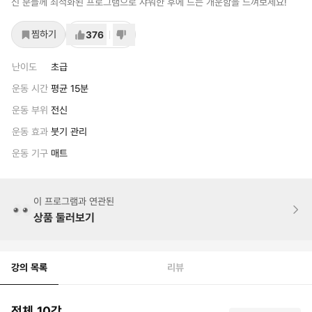
신 분들께 최적화된 프로그램으로 샤워한 후에 드는 개운함을 느껴보세요!
찜하기
376
난이도
초급
운동 시간
평균 15분
운동 부위
전신
운동 효과
붓기 관리
운동 기구
매트
이 프로그램과 연관된
상품 둘러보기
강의 목록
리뷰
전체 10강