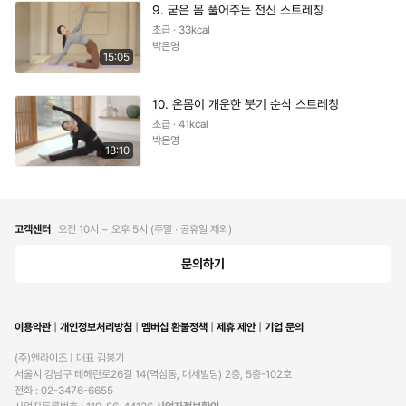
9. 굳은 몸 풀어주는 전신 스트레칭
초급 · 33kcal
박은영
15:05
10. 온몸이 개운한 붓기 순삭 스트레칭
초급 · 41kcal
박은영
18:10
고객센터
오전 10시 ~ 오후 5시 (주말 ∙ 공휴일 제외)
문의하기
이용약관
개인정보처리방침
멤버십 환불정책
제휴 제안
기업 문의
(주)엔라이즈 | 대표 김봉기

서울시 강남구 테헤란로26길 14(역삼동, 대세빌딩) 2층, 5층-102호

전화 : 02-3476-6655
