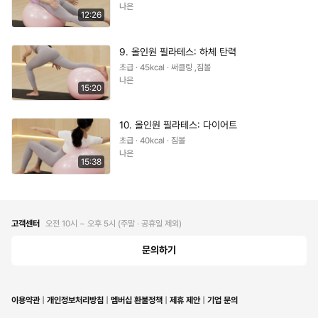
나은
12:26
9. 올인원 필라테스: 하체 탄력
초급 · 45kcal · 써클링 ,짐볼
나은
15:20
10. 올인원 필라테스: 다이어트
초급 · 40kcal · 짐볼
나은
15:38
고객센터
오전 10시 ~ 오후 5시 (주말 ∙ 공휴일 제외)
문의하기
이용약관
개인정보처리방침
멤버십 환불정책
제휴 제안
기업 문의