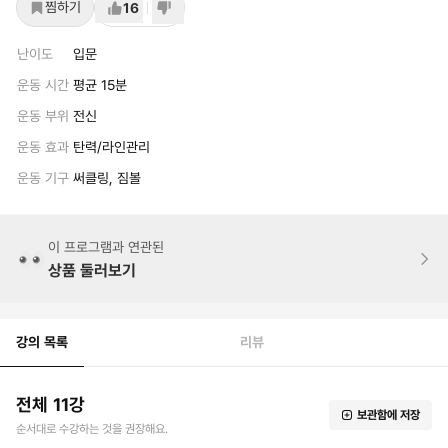
찜하기
16
난이도
입문
운동 시간
평균 15분
운동 부위
전신
운동 효과
탄력/라인관리
운동 기구
써클링, 짐볼
이 프로그램과 연관된
상품 둘러보기
강의 목록
리뷰
전체 11강
보관함에 저장
순서대로 수강하는 것을 권장해요.