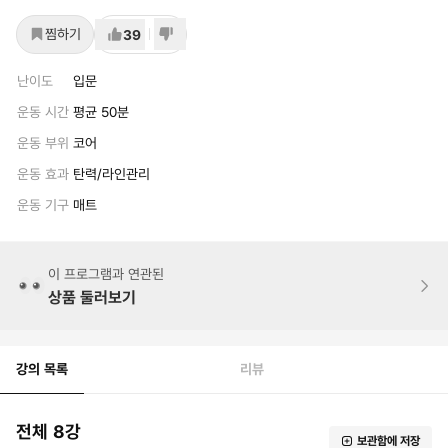
찜하기
39
난이도
입문
운동 시간
평균 50분
운동 부위
코어
운동 효과
탄력/라인관리
운동 기구
매트
이 프로그램과 연관된
상품 둘러보기
강의 목록
리뷰
전체 8강
보관함에 저장