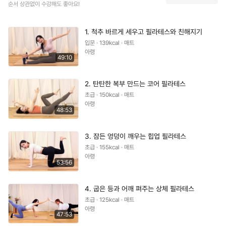
순서 상관없이 수강해도 좋아요!
1. 척추 바르게 세우고 필라테스와 친해지기
입문 · 139kcal · 매트
아령
49:10
2. 탄탄한 복부 만드는 코어 필라테스
초급 · 150kcal · 매트
아령
48:53
3. 잠든 엉덩이 깨우는 힙업 필라테스
초급 · 155kcal · 매트
아령
53:56
4. 굽은 등과 어깨 펴주는 상체 필라테스
초급 · 125kcal · 매트
아령
47:53