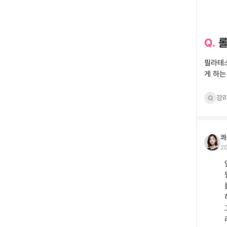
Q.
롤
필라테스
게 하는
강
콰
20