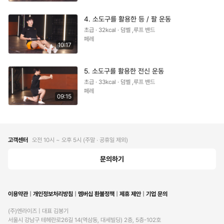
4. 소도구를 활용한 등 / 팔 운동
초급 · 32kcal · 덤벨 ,루프 밴드
페레
10:17
5. 소도구를 활용한 전신 운동
초급 · 33kcal · 덤벨 ,루프 밴드
페레
09:15
고객센터
오전 10시 ~ 오후 5시 (주말 ∙ 공휴일 제외)
문의하기
이용약관
개인정보처리방침
멤버십 환불정책
제휴 제안
기업 문의
(주)엔라이즈 | 대표 김봉기

서울시 강남구 테헤란로26길 14(역삼동, 대세빌딩) 2층, 5층-102호
