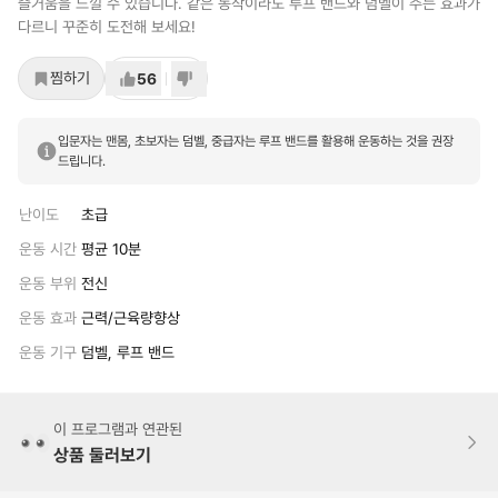
즐거움을 느낄 수 있습니다. 같은 동작이라도 루프 밴드와 덤벨이 주는 효과가
다르니 꾸준히 도전해 보세요!
찜하기
56
입문자는 맨몸, 초보자는 덤벨, 중급자는 루프 밴드를 활용해 운동하는 것을 권장
드립니다.
난이도
초급
운동 시간
평균 10분
운동 부위
전신
운동 효과
근력/근육량향상
운동 기구
덤벨, 루프 밴드
이 프로그램과 연관된
상품 둘러보기