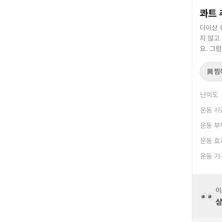
콰트 
더이상 
지 않고
요. 그
찜
난이도
운동 시
운동 부
운동 효
운동 기
이
상