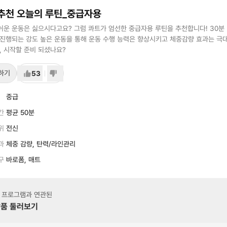
추천 오늘의 루틴_중급자용
쉬운 운동은 싫으시다고요? 그럼 콰트가 엄선한 중급자용 루틴을 추천합니다! 30분 
 진행되는 강도 높은 운동을 통해 운동 수행 능력은 향상시키고 체중감량 효과는 극
럼, 시작할 준비 되셨나요?
하기
53
중급
간
평균 50분
위
전신
과
체중 감량, 탄력/라인관리
구
바로폼, 매트
 프로그램과 연관된
품 둘러보기