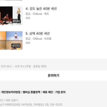
4. 강도 높은 40분 세션
중급 · 134kcal · 매트
콰트
41:44
5. 상체 40분 세션
중급 · 136kcal · 바로폼
콰트
43:53
오전 10시 ~ 오후 5시 (주말 ∙ 공휴일 제외)
문의하기
개인정보처리방침
멤버십 환불정책
제휴 제안
기업 문의
즈 | 대표 김봉기

구 테헤란로26길 14(역삼동, 대세빌딩) 2층, 5층-102호
