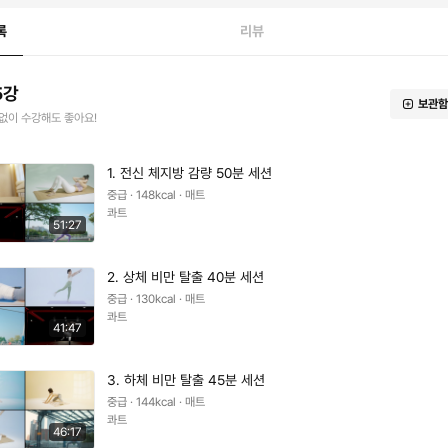
록
리뷰
5강
보관함
없이 수강해도 좋아요!
1. 전신 체지방 감량 50분 세션
중급 · 148kcal · 매트
콰트
51:27
2. 상체 비만 탈출 40분 세션
중급 · 130kcal · 매트
콰트
41:47
3. 하체 비만 탈출 45분 세션
중급 · 144kcal · 매트
콰트
46:17