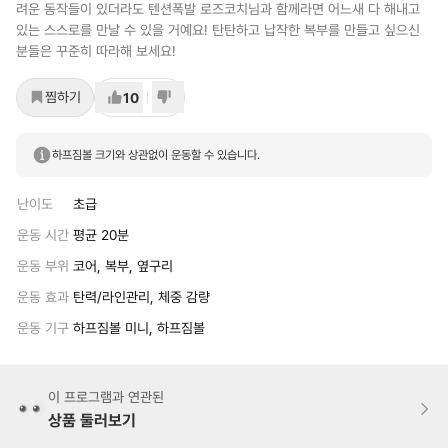
려운 동작들이 있더라도 텐션폭발 로즈코치님과 함께라면 어느새 다 해내고
있는 스스로를 만날 수 있을 거예요! 탄탄하고 납작한 복부를 만들고 싶으신
분들은 꾸준히 따라해 보세요!
찜하기
10
하프짐볼 크기와 상관없이 운동할 수 있습니다.
난이도
초급
운동 시간
평균 20분
운동 부위
코어, 복부, 옆구리
운동 효과
탄력/라인관리, 체중 감량
운동 기구
하프짐볼 미니, 하프짐볼
이 프로그램과 연관된
상품 둘러보기