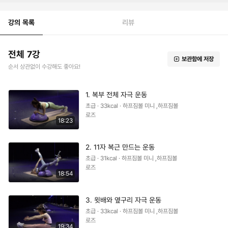
강의 목록
리뷰
전체 7강
보관함에 저장
순서 상관없이 수강해도 좋아요!
1. 복부 전체 자극 운동
초급 · 33kcal · 하프짐볼 미니 ,하프짐볼
로즈
18:23
2. 11자 복근 만드는 운동
초급 · 31kcal · 하프짐볼 미니 ,하프짐볼
로즈
18:54
3. 윗배와 옆구리 자극 운동
초급 · 33kcal · 하프짐볼 미니 ,하프짐볼
로즈
19:34