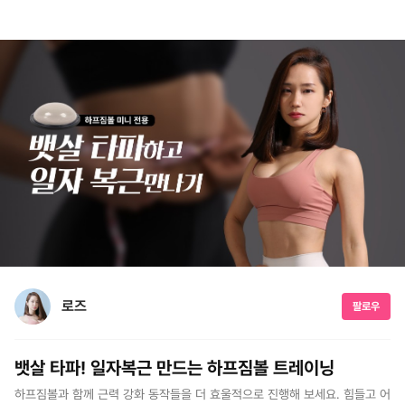
로즈
팔로우
뱃살 타파! 일자복근 만드는 하프짐볼 트레이닝
하프짐볼과 함께 근력 강화 동작들을 더 효울적으로 진행해 보세요. 힘들고 어