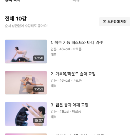
전체 10강
보관함에 저장
순서 상관없이 수강해도 좋아요!
1. 척추 기능 테스트와 바디 리셋
입문 · 46kcal · 바로폼
태희
17:50
2. 거북목/라운드 숄더 교정
입문 · 46kcal · 바로폼
태희
15:53
3. 굽은 등과 어깨 교정
입문 · 41kcal · 바로폼
태희
15:07