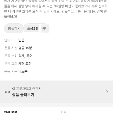
에서 기구로 하던 동작을 집에서도 쉽게 하실 수 있어요. 동작이 익숙해진 분
들을 위해 설명 없이 따라할 수 있는 No설명 버전도 준비했으니 자주 반복하
면 더 확실한 효과를 보실 수 있을 거예요. 반듯하고 아름다운 내 몸, 같이 만
들어봐요!
찜하기
425
난이도
입문
운동 시간
평균 15분
운동 부위
상체, 코어
운동 효과
체형 교정
운동 기구
바로폼
이 프로그램과 연관된
상품 둘러보기
강의 목록
리뷰