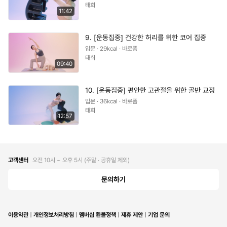
태희
11:42
9. [운동집중] 건강한 허리를 위한 코어 집중
입문 · 29kcal · 바로폼
태희
09:40
10. [운동집중] 편안한 고관절을 위한 골반 교정
입문 · 36kcal · 바로폼
태희
12:57
고객센터
오전 10시 ~ 오후 5시 (주말 ∙ 공휴일 제외)
문의하기
이용약관
개인정보처리방침
멤버십 환불정책
제휴 제안
기업 문의