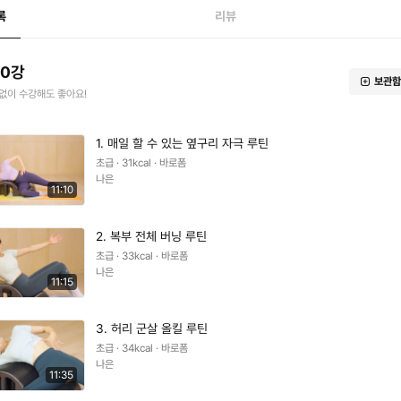
록
리뷰
10강
보관함
없이 수강해도 좋아요!
1. 매일 할 수 있는 옆구리 자극 루틴
초급 · 31kcal · 바로폼
나은
11:10
2. 복부 전체 버닝 루틴
초급 · 33kcal · 바로폼
나은
11:15
3. 허리 군살 올킬 루틴
초급 · 34kcal · 바로폼
나은
11:35