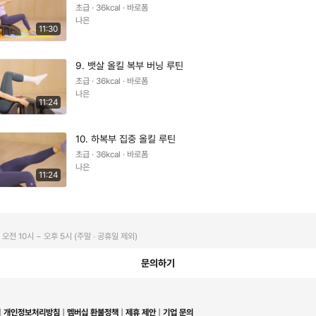
초급 · 36kcal · 바로폼
나은
11:30
9. 뱃살 올킬 복부 버닝 루틴
초급 · 36kcal · 바로폼
나은
11:24
10. 하복부 집중 올킬 루틴
초급 · 36kcal · 바로폼
나은
11:24
오전 10시 ~ 오후 5시 (주말 ∙ 공휴일 제외)
문의하기
개인정보처리방침
멤버십 환불정책
제휴 제안
기업 문의