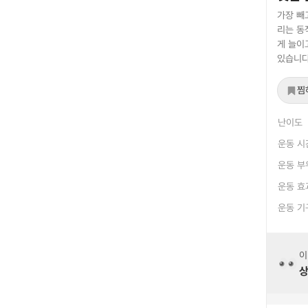
가장 빼
리는 동
게 늘이
있습니다
찜
난이도
운동 시
운동 부
운동 효
운동 기
이
상