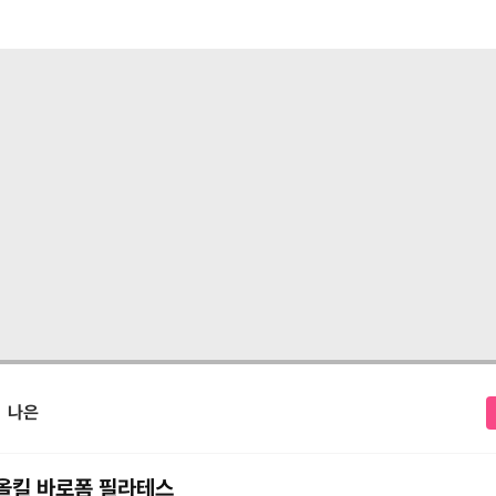
나은
올킬 바로폼 필라테스