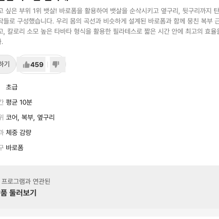
고 싶은 부위 1위 뱃살! 바로폼을 활용하여 뱃살을 순삭시키고 옆구리, 뒷구리까지 
작들로 구성했습니다. 우리 몸의 곡선과 비슷하게 설계된 바로폼과 함께 뭉친 복부 
고, 칼로리 소모 높은 타바타 형식을 활용한 필라테스로 짧은 시간 안에 최고의 효율
.
하기
459
초급
간
평균 10분
위
코어, 복부, 옆구리
과
체중 감량
구
바로폼
 프로그램과 연관된
품 둘러보기