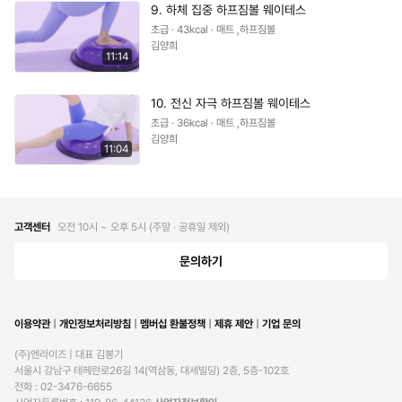
9. 하체 집중 하프짐볼 웨이테스
초급 · 43kcal · 매트 ,하프짐볼
김양희
11:14
10. 전신 자극 하프짐볼 웨이테스
초급 · 36kcal · 매트 ,하프짐볼
김양희
11:04
고객센터
오전 10시 ~ 오후 5시 (주말 ∙ 공휴일 제외)
문의하기
이용약관
개인정보처리방침
멤버십 환불정책
제휴 제안
기업 문의
(주)엔라이즈 | 대표 김봉기

서울시 강남구 테헤란로26길 14(역삼동, 대세빌딩) 2층, 5층-102호

전화 : 02-3476-6655
