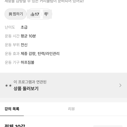
체중을 감량할 수 있는 커리큘럼이 준비되어 있어요!
찜하기
17
난이도
초급
운동 시간
평균 10분
운동 부위
전신
운동 효과
체중 감량, 탄력/라인관리
운동 기구
하프짐볼
이 프로그램과 연관된
상품 둘러보기
강의 목록
리뷰
전체 10강