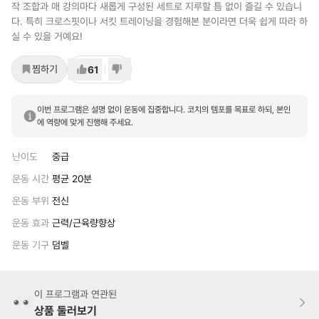
작 조합과 매 강의마다 새롭게 구성된 세트로 지루할 틈 없이 즐길 수 있습니
다. 특히 크로스핏이나 서킷 트레이닝을 경험해본 분이라면 더욱 쉽게 따라 하
실 수 있을 거예요!
찜하기
61
이번 프로그램은 설명 없이 운동에 집중합니다. 코치의 템포를 목표로 하되, 본인
에 역량에 맞게 진행해 주세요.
난이도
중급
운동 시간
평균 20분
운동 부위
전신
운동 효과
근력/근육량향상
운동 기구
덤벨
이 프로그램과 연관된
상품 둘러보기