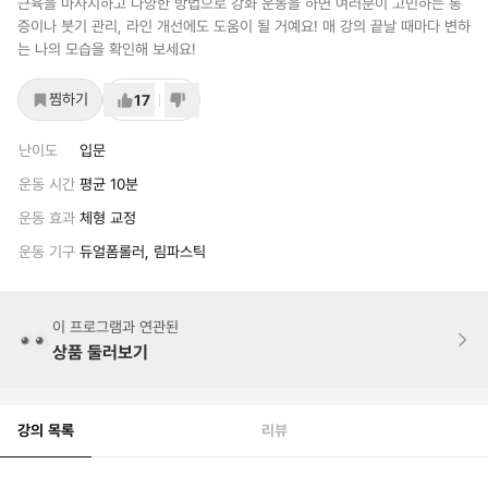
근육을 마사지하고 다양한 방법으로 강화 운동을 하면 여러분이 고민하는 통
증이나 붓기 관리, 라인 개선에도 도움이 될 거예요! 매 강의 끝날 때마다 변하
는 나의 모습을 확인해 보세요!
찜하기
17
난이도
입문
운동 시간
평균 10분
운동 효과
체형 교정
운동 기구
듀얼폼롤러, 림파스틱
이 프로그램과 연관된
상품 둘러보기
강의 목록
리뷰