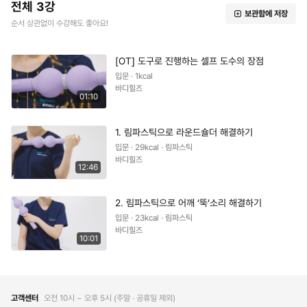
전체 3강
보관함에 저장
순서 상관없이 수강해도 좋아요!
[OT] 도구로 진행하는 셀프 도수의 장점
입문 · 1kcal
바디힐즈
01:10
1. 림파스틱으로 라운드숄더 해결하기
입문 · 29kcal · 림파스틱
바디힐즈
12:46
2. 림파스틱으로 어깨 ‘뚝’소리 해결하기
입문 · 23kcal · 림파스틱
바디힐즈
10:01
고객센터
오전 10시 ~ 오후 5시 (주말 ∙ 공휴일 제외)