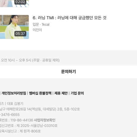
02:02
6. 러닝 TMI : 러닝에 대해 궁금했던 모든 것
입문 · 1kcal
이진이
05:37
오전 10시 ~ 오후 5시 (주말 ∙ 공휴일 제외)
문의하기
개인정보처리방침
멤버십 환불정책
제휴 제안
기업 문의
즈 | 대표 김봉기

구 테헤란로26길 14(역삼동, 대세빌딩) 2층, 5층-102호

-3476-6655

호 : 119-86-44136 
사업자정보확인
신고번호 : 제 2025-서울강남-03310호

육시설신고 : 제 원격-806호
