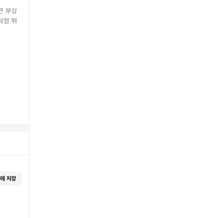
큰 부상
작정 뛰
에 저장