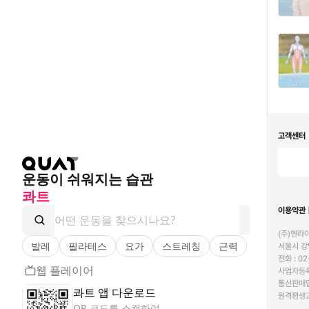
고객센터
운동이 쉬워지는 습관
콰트
이용약관
(주)엔라이
발레
필라테스
요가
스트레칭
근력
서울시 강남
전화 : 02
웹 플레이어
사업자등록번
통신판매업
콰트 앱 다운로드
원격평생교
QR 코드를 스캔하여