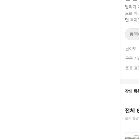
달리기 
으로 이
면 독이
찜
난이도
운동 시
운동 효
강의 목
전체 
순서 상관