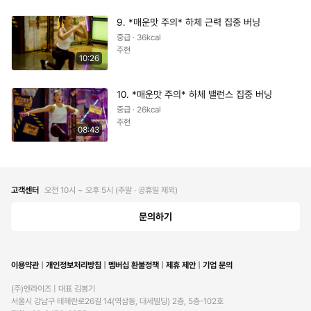
9. *매운맛 주의* 하체 근력 집중 버닝
중급 · 36kcal
주현
10:26
10. *매운맛 주의* 하체 밸런스 집중 버닝
중급 · 26kcal
주현
08:43
고객센터
오전 10시 ~ 오후 5시 (주말 ∙ 공휴일 제외)
문의하기
이용약관
개인정보처리방침
멤버십 환불정책
제휴 제안
기업 문의
(주)엔라이즈 | 대표 김봉기

서울시 강남구 테헤란로26길 14(역삼동, 대세빌딩) 2층, 5층-102호
