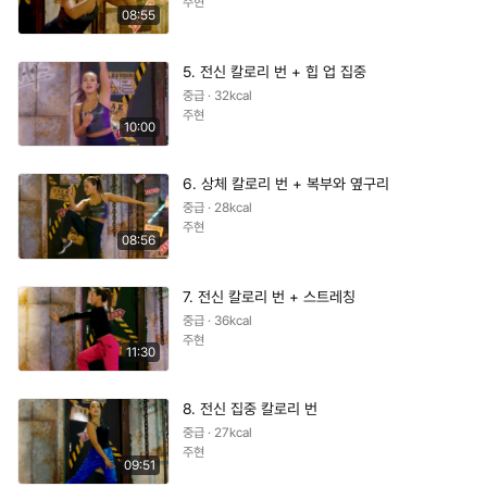
주현
08:55
5. 전신 칼로리 번 + 힙 업 집중
중급 · 32kcal
주현
10:00
6. 상체 칼로리 번 + 복부와 옆구리
중급 · 28kcal
주현
08:56
7. 전신 칼로리 번 + 스트레칭
중급 · 36kcal
주현
11:30
8. 전신 집중 칼로리 번
중급 · 27kcal
주현
09:51