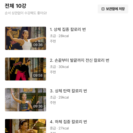
전체 10강
보관함에 저장
순서 상관없이 수강해도 좋아요!
1. 상체 집중 칼로리 번
초급 · 28kcal
주현
09:36
2. 손끝부터 발끝까지 전신 칼로리 번
초급 · 30kcal
주현
09:58
3. 상체 탄력 칼로리 번
초급 · 29kcal
주현
09:36
4. 하체 집중 칼로리 번
중급 · 27kcal