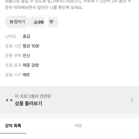
맨몸으로 즐길 수 있도록 업그레이드하였으니, 하루에 1~2강씩 2주 동안 꾸
준히 따라해보면서 달라진 나를 확인해 보세요.
찜하기
98
난이도
중급
운동 시간
평균 10분
운동 부위
전신
운동 효과
체중 감량
운동 기구
매트
이 프로그램과 연관된
상품 둘러보기
강의 목록
리뷰