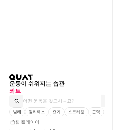
운동이 쉬워지는 습관
콰트
발레
필라테스
요가
스트레칭
근력
웹 플레이어