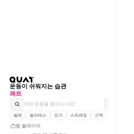
운동이 쉬워지는 습관
콰트
발레
필라테스
요가
스트레칭
근력
웹 플레이어