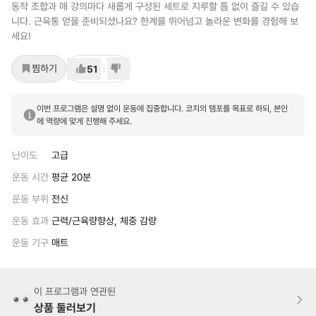
동작 조합과 매 강의마다 새롭게 구성된 세트로 지루할 틈 없이 즐길 수 있습
니다. 근육통 얻을 준비되셨나요? 한계를 뛰어넘고 놀라운 변화를 경험해 보
세요!
찜하기
51
이번 프로그램은 설명 없이 운동에 집중합니다. 코치의 템포를 목표로 하되, 본인
에 역량에 맞게 진행해 주세요.
난이도
고급
운동 시간
평균 20분
운동 부위
전신
운동 효과
근력/근육량향상, 체중 감량
운동 기구
매트
이 프로그램과 연관된
상품 둘러보기