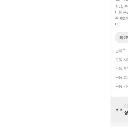
힙딥, 
터를 운
준비했습
다.
찜
난이도
운동 시
운동 부
운동 효
운동 기
이
상