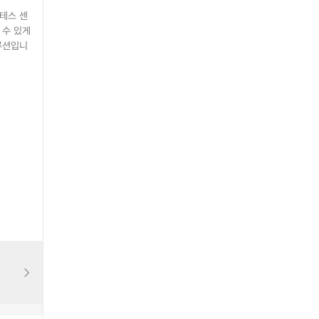
라테스 센
 수 있게
루션입니