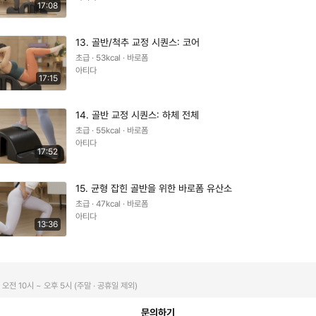
17:08
13. 골반/척추 교정 시퀀스: 코어
초급 · 53kcal · 바로폼
아티다
17:15
14. 골반 교정 시퀀스: 하체 전체
초급 · 55kcal · 바로폼
아티다
17:52
15. 균형 잡힌 골반을 위한 바로폼 유산소
초급 · 47kcal · 바로폼
아티다
13:36
오전 10시 ~ 오후 5시 (주말 ∙ 공휴일 제외)
문의하기