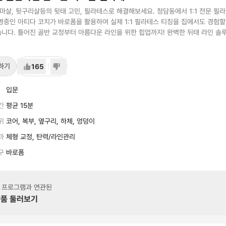
승마살, 뒷구리살등의 뒷태 고민, 필라테스로 해결해보세요. 청담동에서 1:1 전문 필
영중인 아티다 코치가 바로폼을 활용하여 실제 1:1 필라테스 티칭을 집에서도 경험할
니다. 틀어진 골반 교정부터 아름다운 라인을 위한 힙업까지! 완벽한 뒤태 라인 솔
하기
165
입문
간
평균 15분
위
코어, 복부, 옆구리, 하체, 엉덩이
과
체형 교정, 탄력/라인관리
구
바로폼
 프로그램과 연관된
품 둘러보기