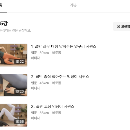
록
리뷰
15강
보관함
수강하는 것을 권장해요.
1. 골반 좌우 대칭 맞춰주는 옆구리 시퀀스
입문 · 50kcal · 바로폼
아티다
18:32
2. 골반 중심 잡아주는 엉덩이 시퀀스
입문 · 46kcal · 바로폼
아티다
16:20
3. 골반 교정 엉덩이 시퀀스
입문 · 56kcal · 바로폼
아티다
18:56