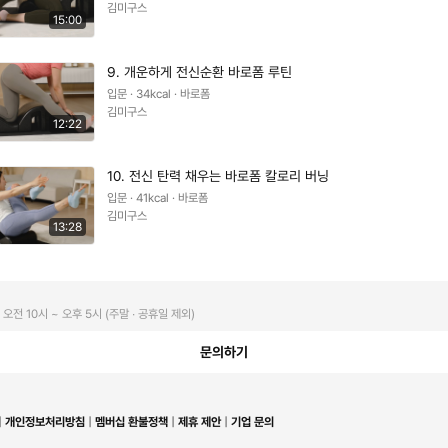
김미구스
15:00
9. 개운하게 전신순환 바로폼 루틴
입문 · 34kcal · 바로폼
김미구스
12:22
10. 전신 탄력 채우는 바로폼 칼로리 버닝
입문 · 41kcal · 바로폼
김미구스
13:28
오전 10시 ~ 오후 5시 (주말 ∙ 공휴일 제외)
문의하기
개인정보처리방침
멤버십 환불정책
제휴 제안
기업 문의