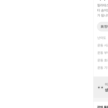
필라테스
터 숨어
가 됩니
찜
난이도
운동 시
운동 부
운동 효
운동 기
이
상
강의 목