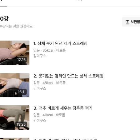
10강
보관함
수강하는 것을 권장해요.
1. 상체 붓기 완전 제거 스트레칭
입문 · 35kcal · 바로폼
김미구스
12:15
2. 붓기없는 옆라인 만드는 상체 스트레칭
입문 · 48kcal · 바로폼
김미구스
16:11
3. 척추 바르게 세우는 굽은등 펴기
입문 · 41kcal · 바로폼
김미구스
13:25