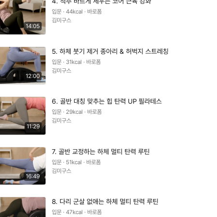
4. 척추 바르게 세우는 코어 근육 강화
입문 · 44kcal · 바로폼
김미구스
14:05
5. 하체 붓기 제거 종아리 & 허벅지 스트레칭
입문 · 31kcal · 바로폼
김미구스
12:00
6. 골반 대칭 맞추는 힙 탄력 UP 필라테스
입문 · 29kcal · 바로폼
김미구스
11:29
7. 골반 교정하는 하체 멀티 탄력 루틴
입문 · 51kcal · 바로폼
김미구스
16:49
8. 다리 군살 없애는 하체 멀티 탄력 루틴
입문 · 47kcal · 바로폼