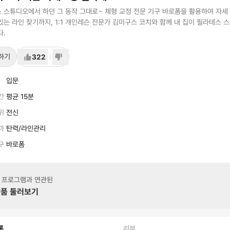
 스튜디오에서 하던 그 동작 그대로~ 체형 교정 전문 기구 바로폼을 활용하여 자세
있는 라인 찾기까지, 1:1 개인레슨 전문가 김미구스 코치와 함께 내 집이 필라테스 
다.
하기
322
입문
간
평균 15분
위
전신
과
탄력/라인관리
구
바로폼
 프로그램과 연관된
품 둘러보기
록
리뷰