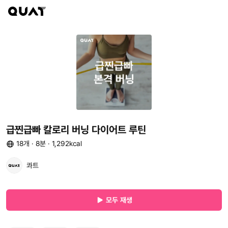
급찐급빠 칼로리 버닝 다이어트 루틴
18개 · 8분 · 1,292kcal
콰트
모두 재생