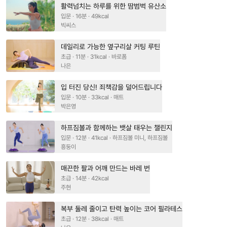
활력넘치는 하루를 위한 땀범벅 유산소
입문 · 16분 · 49kcal
빅씨스
데일리로 가능한 옆구리살 커팅 루틴
초급 · 11분 · 31kcal · 바로폼
나은
입 터진 당신! 죄책감을 덜어드립니다
입문 · 10분 · 33kcal · 매트
박은영
하프짐볼과 함께하는 뱃살 태우는 챌린지
입문 · 12분 · 41kcal · 하프짐볼 미니, 하프짐볼
흥둥이
매끈한 팔과 어깨 만드는 바레 번
초급 · 14분 · 42kcal
주현
복부 둘레 줄이고 탄력 높이는 코어 필라테스
초급 · 12분 · 38kcal · 매트