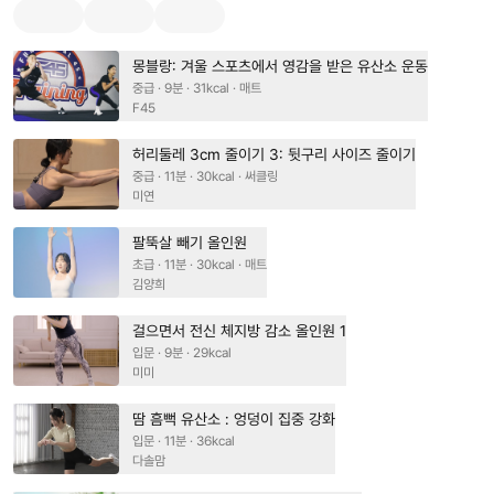
몽블랑: 겨울 스포츠에서 영감을 받은 유산소 운동
중급 · 9분 · 31kcal · 매트
F45
허리둘레 3cm 줄이기 3: 뒷구리 사이즈 줄이기
중급 · 11분 · 30kcal · 써클링
미연
팔뚝살 빼기 올인원
초급 · 11분 · 30kcal · 매트
김양희
걸으면서 전신 체지방 감소 올인원 1
입문 · 9분 · 29kcal
미미
땀 흠뻑 유산소 : 엉덩이 집중 강화
입문 · 11분 · 36kcal
다솔맘