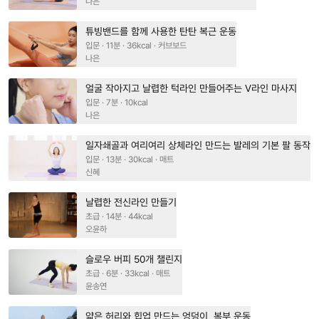
나은
튜빙밴드를 함께 사용한 탄탄 복근 운동
입문 · 11분 · 36kcal · 커브보드
나은
얼굴 작아지고 날렵한 턱라인 만들어주는 V라인 마사지
입문 · 7분 · 10kcal
나은
일자쇄골과 여리여리 상체라인 만드는 발레의 기본 팔 동작
입문 · 13분 · 30kcal · 매트
신혜
날렵한 전신라인 만들기
초급 · 14분 · 44kcal
오윤하
슬로우 버피 50개 챌린지
초급 · 6분 · 33kcal · 매트
윤송연
얇은 허리와 힙업 만드는 엉덩이, 복부 운동